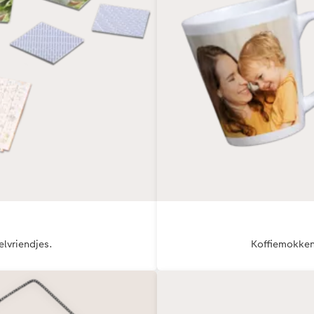
lvriendjes.
Koffiemokken