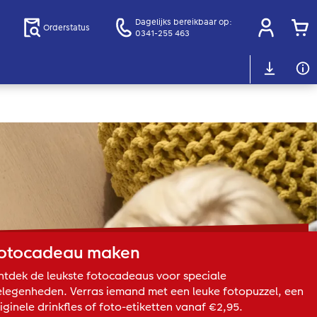
Dagelijks bereikbaar op:
Orderstatus
0341-255 463
otocadeau maken
tdek de leukste fotocadeaus voor speciale
legenheden. Verras iemand met een leuke fotopuzzel, een
iginele drinkfles of foto-etiketten vanaf €2,95.