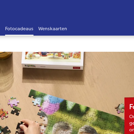
s
Fotocadeaus
Wenskaarten
F
On
ge
or