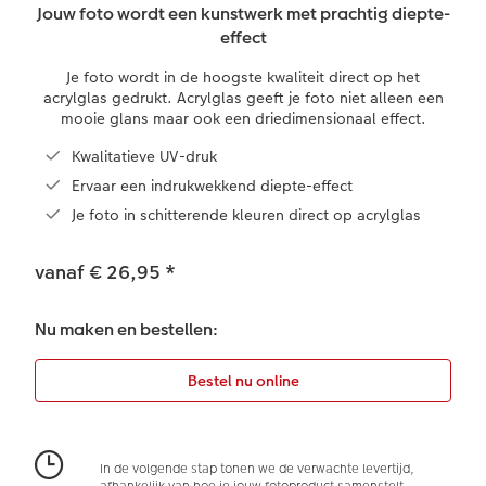
XXL Liggend
Fine art prints
Foto op galerijprint
Fineline wandkalender
Textiel
Trouwkaarten
Jouw foto wordt een kunstwerk met prachtig diepte-
en
effect
Compact Liggend
Mini prints
Foto op forex
Om op te schrijven
Fotomagneten
Babykaarten
Je foto wordt in de hoogste kwaliteit direct op het
acrylglas gedrukt. Acrylglas geeft je foto niet alleen een
Kids
Foto in lijst
Foto op hout
Met designs
Telefoonhoesjes
Verjaardagskaarten
mooie glans maar ook een driedimensionaal effect.
Kwalitatieve UV-druk
Papiersoorten
Premium poster
Foto op hexxas
Alle extra's
Fotogeschenkbox
Communiekaarten
Ervaar een indrukwekkend diepte-effect
Je foto in schitterende kleuren direct op acrylglas
Kaftsoorten
Fotosets
Meerluik
Art Prints
Alle thema's
Mogelijkheden
Fotostickers
Wanddecoratie in lijst
Met reliëfopdruk
vanaf € 26,95
*
Reliëfopdruk
Fotobox
Alle extra's
Nu maken en bestellen:
Alle extra's
Alle extra's
Art Collection
In de volgende stap tonen we de verwachte levertijd,
Ontwerpopties