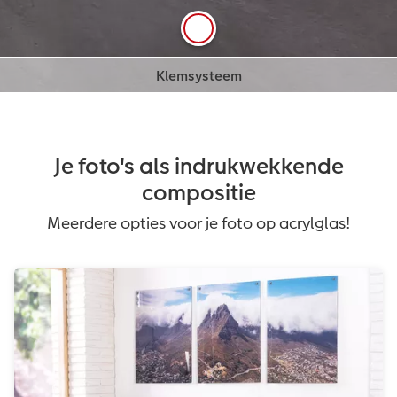
Kies zelf op welk punt de foto aan de wand
Lees meer
Lees meer
bevestigd wordt. Je foto wordt niet aangetast want
er wordt niet door de foto geboord.
Je foto's als indrukwekkende
compositie
Meerdere opties voor je foto op acrylglas!