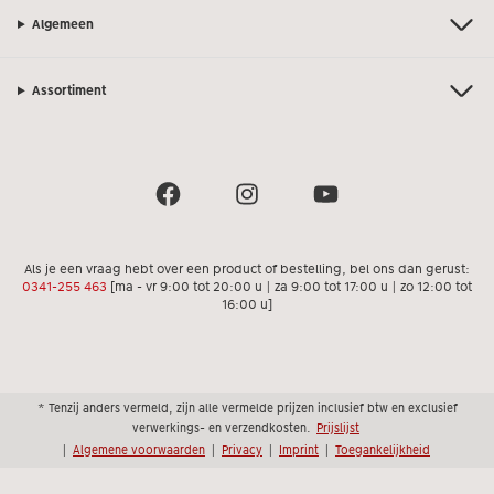
Algemeen
Assortiment
Als je een vraag hebt over een product of bestelling, bel ons dan gerust:
0341-255 463
[ma - vr 9:00 tot 20:00 u | za 9:00 tot 17:00 u | zo 12:00 tot
16:00 u]
* Tenzij anders vermeld, zijn alle vermelde prijzen inclusief btw en exclusief
verwerkings- en verzendkosten.
Prijslijst
|
Algemene voorwaarden
|
Privacy
|
Imprint
|
Toegankelijkheid